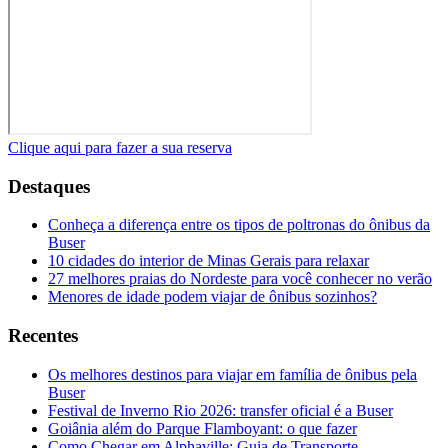
Clique aqui para fazer a sua reserva
Destaques
Conheça a diferença entre os tipos de poltronas do ônibus da
Buser
10 cidades do interior de Minas Gerais para relaxar
27 melhores praias do Nordeste para você conhecer no verão
Menores de idade podem viajar de ônibus sozinhos?
Recentes
Os melhores destinos para viajar em família de ônibus pela
Buser
Festival de Inverno Rio 2026: transfer oficial é a Buser
Goiânia além do Parque Flamboyant: o que fazer
Como Chegar em Alphaville: Guia de Transporte