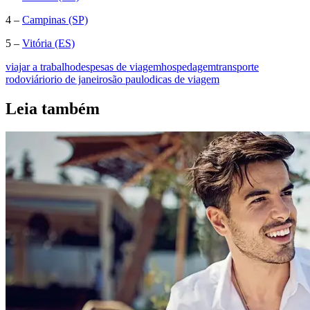
4 –
Campinas (SP)
5 –
Vitória (ES)
viajar a trabalho
despesas de viagem
hospedagem
transporte
rodoviário
rio de janeiro
são paulo
dicas de viagem
Leia também