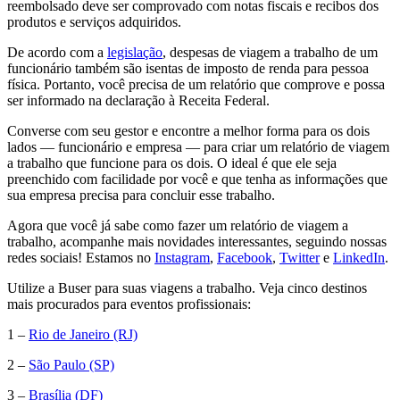
reembolsado deve ser comprovado com notas fiscais e recibos dos
produtos e serviços adquiridos.
De acordo com a
legislação
, despesas de viagem a trabalho de um
funcionário também são isentas de imposto de renda para pessoa
física. Portanto, você precisa de um relatório que comprove e possa
ser informado na declaração à Receita Federal.
Converse com seu gestor e encontre a melhor forma para os dois
lados — funcionário e empresa — para criar um relatório de viagem
a trabalho que funcione para os dois. O ideal é que ele seja
preenchido com facilidade por você e que tenha as informações que
sua empresa precisa para concluir esse trabalho.
Agora que você já sabe como fazer um relatório de viagem a
trabalho, acompanhe mais novidades interessantes, seguindo nossas
redes sociais! Estamos no
Instagram
,
Facebook
,
Twitter
e
LinkedIn
.
Utilize a Buser para suas viagens a trabalho. Veja cinco destinos
mais procurados para eventos profissionais:
1 –
Rio de Janeiro (RJ)
2 –
São Paulo (SP)
3 –
Brasília (DF)