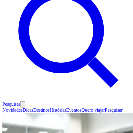
Pesquisar
Novidades
Dicas
Destinos
Histórias
Eventos
Quero viajar
Pesquisar