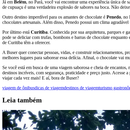
Já em
Belém
, no Pará, você vai encontrar uma experiência única de s
de cupuaçu é uma verdadeira explosão de sabores na boca. Não deixe d
Outro destino imperdível para os amantes de chocolate é
Penedo
, no
chocolates artesanais. Além disso, Penedo possui um clima agradável 
Por último está
Curitiba
. Conhecida por sua arquitetura, parques e g
pode se deliciar com trufas, bombons e barras de chocolate enquanto e
de Curitiba têm a oferecer.
A Buser quer conectar pessoas, vidas, e construir relacionamentos, p
melhores lugares para saborear essa delícia. Afinal, o chocolate vai 
Se você está em busca de uma viagem saborosa e cheia de encantos, nã
destinos incríveis, com segurança, praticidade e preço justo. Acesse
viajar cada vez mais! E aí, bora de Buser?
viagem de ônibus
dicas de viagem
destinos de viagem
turismo gastron
Leia também