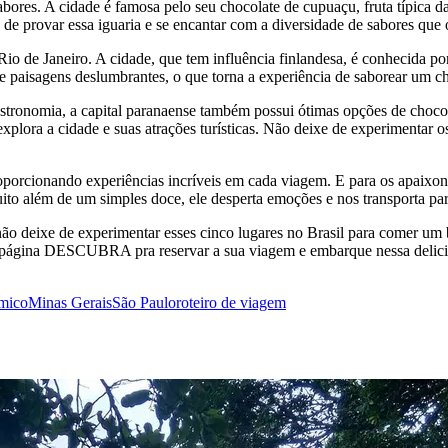
abores. A cidade é famosa pelo seu chocolate de cupuaçu, fruta típica d
e provar essa iguaria e se encantar com a diversidade de sabores que o
 Rio de Janeiro. A cidade, que tem influência finlandesa, é conhecida p
e paisagens deslumbrantes, o que torna a experiência de saborear um ch
astronomia, a capital paranaense também possui ótimas opções de chocola
xplora a cidade e suas atrações turísticas. Não deixe de experimentar o
roporcionando experiências incríveis em cada viagem. E para os apaixo
muito além de um simples doce, ele desperta emoções e nos transporta pa
o deixe de experimentar esses cinco lugares no Brasil para comer um bo
 a página DESCUBRA pra reservar a sua viagem e embarque nessa delicios
ômico
Minas Gerais
São Paulo
roteiro de viagem