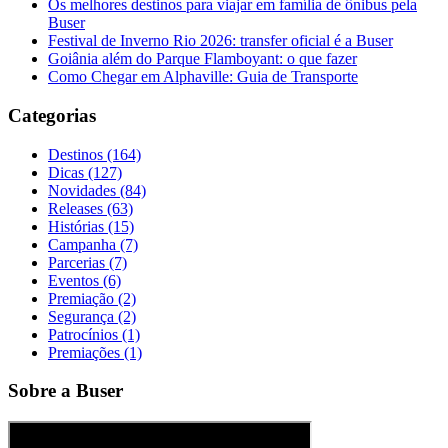
Os melhores destinos para viajar em família de ônibus pela
Buser
Festival de Inverno Rio 2026: transfer oficial é a Buser
Goiânia além do Parque Flamboyant: o que fazer
Como Chegar em Alphaville: Guia de Transporte
Categorias
Destinos (164)
Dicas (127)
Novidades (84)
Releases (63)
Histórias (15)
Campanha (7)
Parcerias (7)
Eventos (6)
Premiação (2)
Segurança (2)
Patrocínios (1)
Premiações (1)
Sobre a Buser