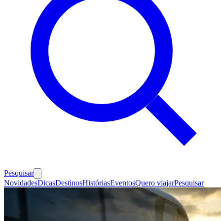
Pesquisar
Novidades
Dicas
Destinos
Histórias
Eventos
Quero viajar
Pesquisar