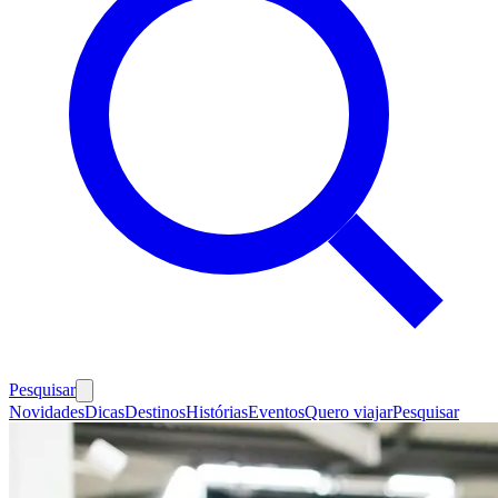
Pesquisar
Novidades
Dicas
Destinos
Histórias
Eventos
Quero viajar
Pesquisar