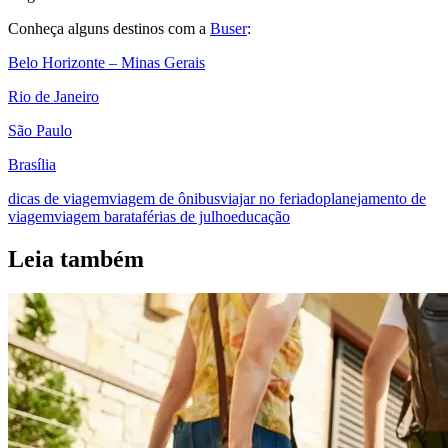
Conheça alguns destinos com a
Buser
:
Belo Horizonte – Minas Gerais
Rio de Janeiro
São Paulo
Brasília
dicas de viagem
viagem de ônibus
viajar no feriado
planejamento de
viagem
viagem barata
férias de julho
educação
Leia também