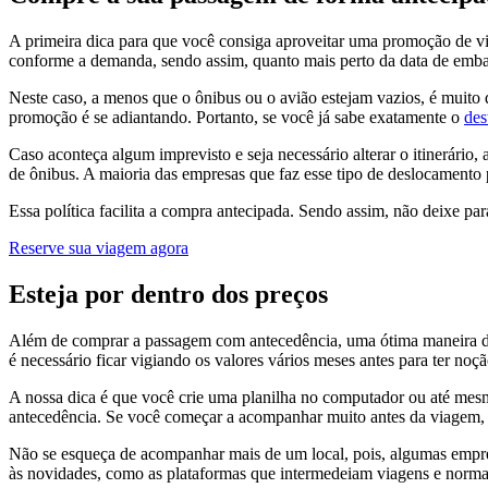
A primeira dica para que você consiga aproveitar uma promoção de v
conforme a demanda, sendo assim, quanto mais perto da data de emba
Neste caso, a menos que o ônibus ou o avião estejam vazios, é muito
promoção é se adiantando. Portanto, se você já sabe exatamente o
des
Caso aconteça algum imprevisto e seja necessário alterar o itinerário,
de ônibus. A maioria das empresas que faz esse tipo de deslocamen
Essa política facilita a compra antecipada. Sendo assim, não deixe p
Reserve sua viagem agora
Esteja por dentro dos preços
Além de comprar a passagem com antecedência, uma ótima maneira de se
é necessário ficar vigiando os valores vários meses antes para ter noç
A nossa dica é que você crie uma planilha no computador ou até mesmo
antecedência. Se você começar a acompanhar muito antes da viagem, po
Não se esqueça de acompanhar mais de um local, pois, algumas empresa
às novidades, como as plataformas que intermedeiam viagens e normal