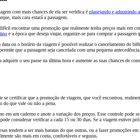
iagem com mais chances de ela ser verídica é
planejando e adquirindo 
rque, mais cara estará a passagem.
 difícil encontrar uma promoção que realmente tenha preços mais em co
tino
e a época que deseja viajar, organize-se para comprar a passagem q
 a data ou o horário da viagem é possível realizar o cancelamento do bi
to permite que a passagem seja cancelada com uma pequena antecedênci
ara adquirir o seu passe na última hora e aumente as suas chances de c
 certificar que a promoção de viagem, que você encontrou, realmente é
ão do que vale ou não a pena.
 em um caderno e anote a variação dos preços. Esse controle pode ser 
de considerar verificar a cada 15 ou 30 dias. Se a viagem estiver pró
s tendem a ser mais baratas do que outras, ou a fazer promoções em pe
mente são mais em conta, confortáveis e seguras.