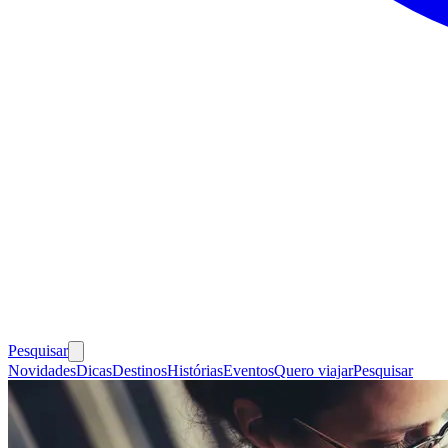
Pesquisar
Novidades
Dicas
Destinos
Histórias
Eventos
Quero viajar
Pesquisar