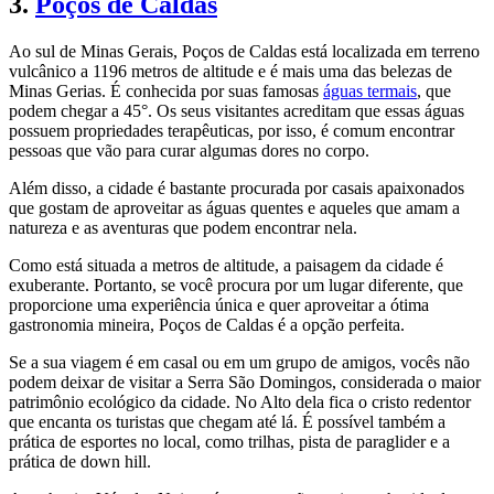
3.
Poços de Caldas
Ao sul de Minas Gerais, Poços de Caldas está localizada em terreno
vulcânico a 1196 metros de altitude e é mais uma das belezas de
Minas Gerias. É conhecida por suas famosas
águas termais
, que
podem chegar a 45°. Os seus visitantes acreditam que essas águas
possuem propriedades terapêuticas, por isso, é comum encontrar
pessoas que vão para curar algumas dores no corpo.
Além disso, a cidade é bastante procurada por casais apaixonados
que gostam de aproveitar as águas quentes e aqueles que amam a
natureza e as aventuras que podem encontrar nela.
Como está situada a metros de altitude, a paisagem da cidade é
exuberante. Portanto, se você procura por um lugar diferente, que
proporcione uma experiência única e quer aproveitar a ótima
gastronomia mineira, Poços de Caldas é a opção perfeita.
Se a sua viagem é em casal ou em um grupo de amigos, vocês não
podem deixar de visitar a Serra São Domingos, considerada o maior
patrimônio ecológico da cidade. No Alto dela fica o cristo redentor
que encanta os turistas que chegam até lá. É possível também a
prática de esportes no local, como trilhas, pista de paraglider e a
prática de down hill.