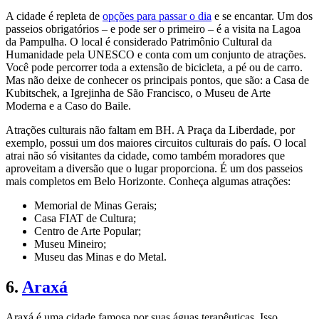
A cidade é repleta de
opções para passar o dia
e se encantar. Um dos
passeios obrigatórios – e pode ser o primeiro – é a visita na Lagoa
da Pampulha. O local é considerado Patrimônio Cultural da
Humanidade pela UNESCO e conta com um conjunto de atrações.
Você pode percorrer toda a extensão de bicicleta, a pé ou de carro.
Mas não deixe de conhecer os principais pontos, que são: a Casa de
Kubitschek, a Igrejinha de São Francisco, o Museu de Arte
Moderna e a Caso do Baile.
Atrações culturais não faltam em BH. A Praça da Liberdade, por
exemplo, possui um dos maiores circuitos culturais do país. O local
atrai não só visitantes da cidade, como também moradores que
aproveitam a diversão que o lugar proporciona. É um dos passeios
mais completos em Belo Horizonte. Conheça algumas atrações:
Memorial de Minas Gerais;
Casa FIAT de Cultura;
Centro de Arte Popular;
Museu Mineiro;
Museu das Minas e do Metal.
6.
Araxá
Araxá é uma cidade famosa por suas águas terapêuticas. Isso