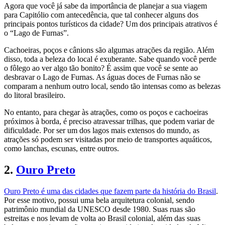
Agora que você já sabe da importância de planejar a sua viagem
para Capitólio com antecedência, que tal conhecer alguns dos
principais pontos turísticos da cidade? Um dos principais atrativos é
o “Lago de Furnas”.
Cachoeiras, poços e cânions são algumas atrações da região. Além
disso, toda a beleza do local é exuberante. Sabe quando você perde
o fôlego ao ver algo tão bonito? É assim que você se sente ao
desbravar o Lago de Furnas. As águas doces de Furnas não se
comparam a nenhum outro local, sendo tão intensas como as belezas
do litoral brasileiro.
No entanto, para chegar às atrações, como os poços e cachoeiras
próximos à borda, é preciso atravessar trilhas, que podem variar de
dificuldade. Por ser um dos lagos mais extensos do mundo, as
atrações só podem ser visitadas por meio de transportes aquáticos,
como lanchas, escunas, entre outros.
2.
Ouro Preto
Ouro Preto é uma das cidades que fazem parte da história do Brasil
.
Por esse motivo, possui uma bela arquitetura colonial, sendo
patrimônio mundial da UNESCO desde 1980. Suas ruas são
estreitas e nos levam de volta ao Brasil colonial, além das suas