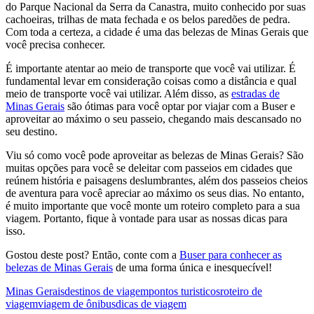
do Parque Nacional da Serra da Canastra, muito conhecido por suas
cachoeiras, trilhas de mata fechada e os belos paredões de pedra.
Com toda a certeza, a cidade é uma das belezas de Minas Gerais que
você precisa conhecer.
É importante atentar ao meio de transporte que você vai utilizar. É
fundamental levar em consideração coisas como a distância e qual
meio de transporte você vai utilizar. Além disso, as
estradas de
Minas Gerais
são ótimas para você optar por viajar com a Buser e
aproveitar ao máximo o seu passeio, chegando mais descansado no
seu destino.
Viu só como você pode aproveitar as belezas de Minas Gerais? São
muitas opções para você se deleitar com passeios em cidades que
reúnem história e paisagens deslumbrantes, além dos passeios cheios
de aventura para você apreciar ao máximo os seus dias. No entanto,
é muito importante que você monte um roteiro completo para a sua
viagem. Portanto, fique à vontade para usar as nossas dicas para
isso.
Gostou deste post? Então, conte com a
Buser para conhecer as
belezas de Minas Gerais
de uma forma única e inesquecível!
Minas Gerais
destinos de viagem
pontos turisticos
roteiro de
viagem
viagem de ônibus
dicas de viagem