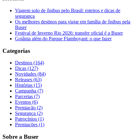
Viagem solo de ônibus pelo Brasil: roteiros e dicas de
segurança
Os melhores destinos para viajar em família de ônibus pela
Buser
Festival de Inverno Rio 2026: transfer oficial é a Buser
Goiânia além do Parque Flamboyant: o que fazer
Categorias
Destinos (164)
Dicas (127)
Novidades (84)
Releases (63)
Histórias (15)
Campanha (7)
Parcerias (7)
Eventos (6)
Premiação (2)
Segurança (2)
Patrocínios (1)
Premiações (1)
Sobre a Buser