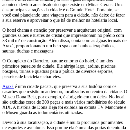
acontece devido ao subsolo rico que existe em Minas Gerais. Uma
das principais atrações da cidade é o Grande Hotel. Portanto, se
você está planejando uma viagem para a cidade, não deixe de fazer
a sua reserva e aproveitar o que há de melhor na hotelaria local.
O hotel chama a atenção por preservar a arquitetura original, com
grandes salões e lustres de cristal que impressionam no prédio com
33 mil m² de construção. Além disso, conta com as águas termais de
Araxá, proporcionando um belo spa com banhos terapêuticos,
saunas, duchas e massagens.
O Complexo do Barreiro, parque entorno do hotel, é um dos
primeiros passeios da cidade. Ele abriga lago, jardins, piscinas,
bosques, trilhas e quadras para a prática de diversos esportes,
passeios de bicicleta e charretes.
Araxá
é uma cidade pacata, que preserva a sua história com os
casarões que resistiram ao tempo, localizados no centro da cidade. O
Museu Dona Beja, por exemplo, é abrigado em um deles. No local
são exibidas cerca de 300 peças e mais vários mobiliários do século
XIX. A história de Dona Beja foi exibida na extinta TV Manchete e
o Museu guarda as indumentárias utilizadas.
Devido à sua localização, a cidade é muito procurada por amantes
de esportes e aventuras. Isso porque ela é uma das portas de entrada