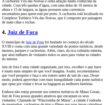
A cachoeira Véu das Noivas é outra atração muito conhecida da
cidade. Com três quedas d’água, com uma delas de 10 metros de
altura e 15 de largura, as águas possuem uma correnteza
encantadora para quem está por perto. A cachoeira está localizada no
Complexo Turístico Véu das Noivas, que é composto por paisagens
de mata ciliar e rochas.
4.
Juiz de Fora
O município de
Juiz de Fora
foi fundado no começo do século
XVIII e conta com uma grande variedade de pontos turísticos, desde
museus, parques e cachoeiras. Além, claro, da rica culinária mineira,
que atrai milhares de visitantes todos os anos para visitar as cidades
do interior.
Juiz de fora é uma cidade organizada, por isso, escolher o que fazer
é muito mais simples do que você imagina. Assim, recomendamos
que você pesquise e faça o seu roteiro antes de sair de casa. Desse
modo, poderá aproveitar com mais tranquilidade cada ponto turístico
que optar por visitar e levar na bagagem as melhores histórias.
Embora não esteja presente nos roteiros turísticos de Minas Gerais,
Juiz de Fora possui grandes atrativos que encantam os seus
visitantes. Chamada de “Princesinha de Minas”, a cidade é rodeada
de montanhas, cachoeiras de tirar o fôlego por suas águas cristalinas