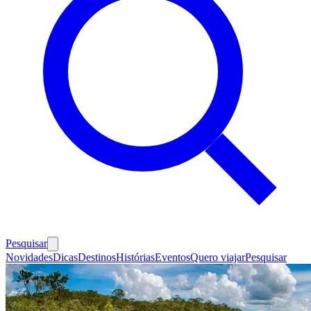
Pesquisar
Novidades
Dicas
Destinos
Histórias
Eventos
Quero viajar
Pesquisar