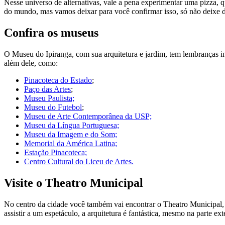
Nesse universo de alternativas, vale a pena experimentar uma pizza, 
do mundo, mas vamos deixar para você confirmar isso, só não deixe d
Confira os museus
O Museu do Ipiranga, com sua arquitetura e jardim, tem lembranças int
além dele, como:
Pinacoteca do Estado
;
Paço das Artes
;
Museu Paulista;
Museu do Futebol
;
Museu de Arte Contemporânea da USP;
Museu da Língua Portuguesa;
Museu da Imagem e do Som;
Memorial da América Latina;
Estação Pinacoteca;
Centro Cultural do Liceu de Artes.
Visite o Theatro Municipal
No centro da cidade você também vai encontrar o Theatro Municipal
assistir a um espetáculo, a arquitetura é fantástica, mesmo na parte ex