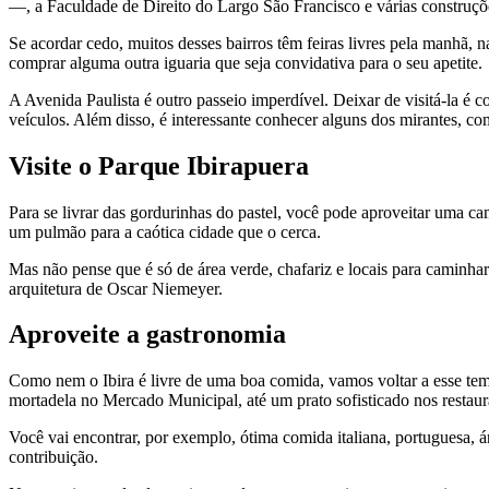
—, a Faculdade de Direito do Largo São Francisco e várias construçõ
Se acordar cedo, muitos desses bairros têm feiras livres pela manhã, 
comprar alguma outra iguaria que seja convidativa para o seu apetite.
A Avenida Paulista é outro passeio imperdível. Deixar de visitá-la é c
veículos. Além disso, é interessante conhecer alguns dos mirantes, com
Visite o Parque Ibirapuera
Para se livrar das gordurinhas do pastel, você pode aproveitar uma c
um pulmão para a caótica cidade que o cerca.
Mas não pense que é só de área verde, chafariz e locais para caminh
arquitetura de Oscar Niemeyer.
Aproveite a gastronomia
Como nem o Ibira é livre de uma boa comida, vamos voltar a esse tem
mortadela no Mercado Municipal, até um prato sofisticado nos restaur
Você vai encontrar, por exemplo, ótima comida italiana, portuguesa, 
contribuição.