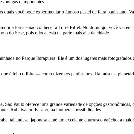
es antigas e imponentes.
nas quais você pode experimentar o famoso pastel de feira paulistano. Va
omo ir a Paris e não conhecer a Torre Eiffel. No domingo, você vai encon
o o do Sesc, pois o local está na parte mais alta da cidade.
aminhada no Parque Ibirapuera. Ele é um dos lugares mais fotografados 
ar que é feito o Ibira — como dizem os paulistanos. Há museus, planetá
a. São Paulo oferece uma grande variedade de opções gastronômicas, d
antes Rubaiyat ou Fasano, há inúmeras possibilidades.
árabe, tailandesa, japonesa e até um excelente churrasco gaúcho, a mai