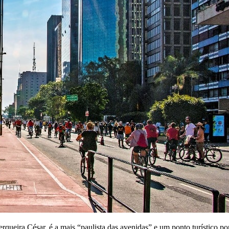
rqueira César, é a mais “paulista das avenidas” e um ponto turístico por 