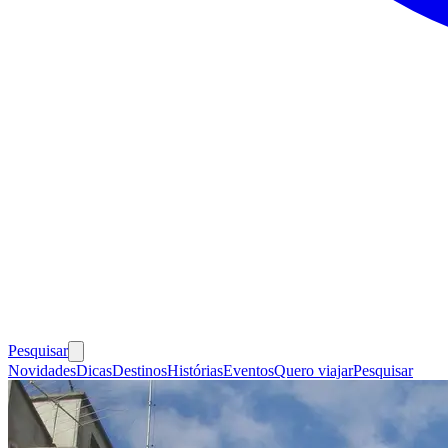
Pesquisar
Novidades
Dicas
Destinos
Histórias
Eventos
Quero viajar
Pesquisar