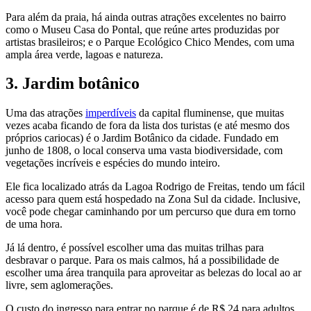
Para além da praia, há ainda outras atrações excelentes no bairro
como o Museu Casa do Pontal, que reúne artes produzidas por
artistas brasileiros; e o Parque Ecológico Chico Mendes, com uma
ampla área verde, lagoas e natureza.
3. Jardim botânico
Uma das atrações
imperdíveis
da capital fluminense, que muitas
vezes acaba ficando de fora da lista dos turistas (e até mesmo dos
próprios cariocas) é o Jardim Botânico da cidade. Fundado em
junho de 1808, o local conserva uma vasta biodiversidade, com
vegetações incríveis e espécies do mundo inteiro.
Ele fica localizado atrás da Lagoa Rodrigo de Freitas, tendo um fácil
acesso para quem está hospedado na Zona Sul da cidade. Inclusive,
você pode chegar caminhando por um percurso que dura em torno
de uma hora.
Já lá dentro, é possível escolher uma das muitas trilhas para
desbravar o parque. Para os mais calmos, há a possibilidade de
escolher uma área tranquila para aproveitar as belezas do local ao ar
livre, sem aglomerações.
O custo do ingresso para entrar no parque é de R$ 24 para adultos