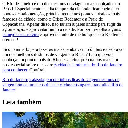
O Rio de Janeiro é um dos destinos de viagem mais cobiçados do
Brasil. Especialmente na alta temporada ele pode ficar cheio e ter
pontos de aglomeração, principalmente nos pontos turísticos mais
famosos da cidade, como o Cristo Redentor e a Praia de
Copacabana. Apesar disso, não faltam lugares lindos para fugir da
aglomeração e aproveitar muito a cidade. Por isso, escolha alguns,
planeje o seu roteiro
e aproveite tudo de melhor que só o Rio tem a
oferecer!
Ficou animado para fazer as malas, embarcar no ônibus e desbravar
um dos melhores destinos de viagem do Brasil? Para que você
conheça um pouco mais do Rio de Janeiro, preparamos mais um
post especial sobre o estado:
6 cidades litorâneas do Rio de Janeiro
para conhecer
. Confira!
Rio de Janeiro
praias
viagem de ônibus
dicas de viagem
destinos de
viagem
pontos turisticos
trilhas e cachoeiras
lugares tranquilos Rio de
Janeiro
Leia também