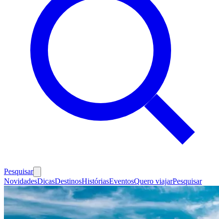
Pesquisar
Novidades
Dicas
Destinos
Histórias
Eventos
Quero viajar
Pesquisar