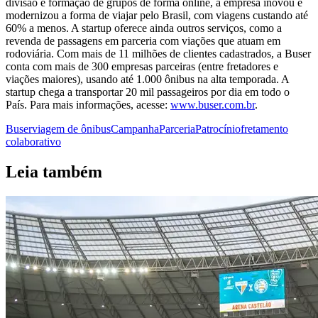
divisão e formação de grupos de forma online, a empresa inovou e
modernizou a forma de viajar pelo Brasil, com viagens custando até
60% a menos. A startup oferece ainda outros serviços, como a
revenda de passagens em parceria com viações que atuam em
rodoviária. Com mais de 11 milhões de clientes cadastrados, a Buser
conta com mais de 300 empresas parceiras (entre fretadores e
viações maiores), usando até 1.000 ônibus na alta temporada. A
startup chega a transportar 20 mil passageiros por dia em todo o
País. Para mais informações, acesse:
www.buser.com.br
.
Buser
viagem de ônibus
Campanha
Parceria
Patrocínio
fretamento
colaborativo
Leia também