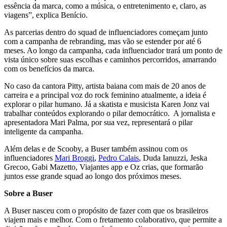
essência da marca, como a música, o entretenimento e, claro, as
viagens”, explica Benício.
As parcerias dentro do squad de influenciadores começam junto
com a campanha de rebranding, mas vão se estender por até 6
meses. Ao longo da campanha, cada influenciador trará um ponto de
vista único sobre suas escolhas e caminhos percorridos, amarrando
com os benefícios da marca.
No caso da cantora Pitty, artista baiana com mais de 20 anos de
carreira e a principal voz do rock feminino atualmente, a ideia é
explorar o pilar humano. Já a skatista e musicista Karen Jonz vai
trabalhar conteúdos explorando o pilar democrático. A jornalista e
apresentadora Mari Palma, por sua vez, representará o pilar
inteligente da campanha.
Além delas e de Scooby, a Buser também assinou com os
influenciadores
Mari Broggi
,
Pedro Calais
, Duda Ianuzzi, Jeska
Grecoo, Gabi Mazetto, Viajantes app e Oz crias, que formarão
juntos esse grande squad ao longo dos próximos meses.
Sobre a Buser
A Buser nasceu com o propósito de fazer com que os brasileiros
viajem mais e melhor. Com o fretamento colaborativo, que permite a