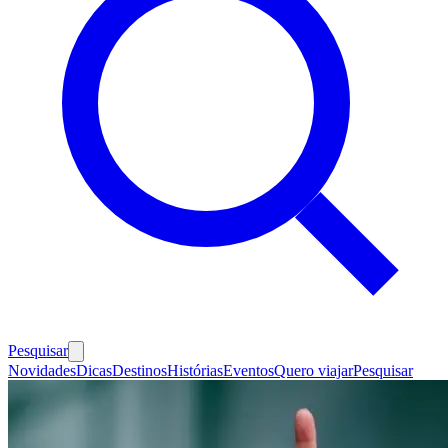
Pesquisar
Novidades
Dicas
Destinos
Histórias
Eventos
Quero viajar
Pesquisar