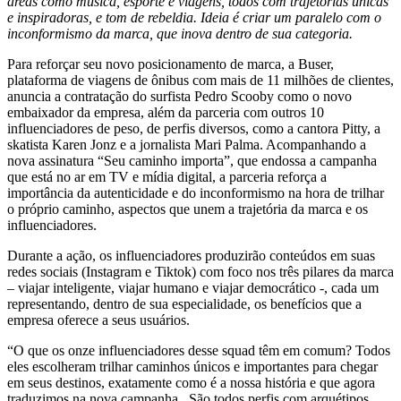
áreas como música, esporte e viagens, todos com trajetórias únicas
e inspiradoras, e tom de rebeldia. Ideia é criar um paralelo com o
inconformismo da marca, que inova dentro de sua categoria.
Para reforçar seu novo posicionamento de marca, a Buser,
plataforma de viagens de ônibus com mais de 11 milhões de clientes,
anuncia a contratação do surfista Pedro Scooby como o novo
embaixador da empresa, além da parceria com outros 10
influenciadores de peso, de perfis diversos, como a cantora Pitty, a
skatista Karen Jonz e a jornalista Mari Palma. Acompanhando a
nova assinatura “Seu caminho importa”, que endossa a campanha
que está no ar em TV e mídia digital, a parceria reforça a
importância da autenticidade e do inconformismo na hora de trilhar
o próprio caminho, aspectos que unem a trajetória da marca e os
influenciadores.
Durante a ação, os influenciadores produzirão conteúdos em suas
redes sociais (Instagram e Tiktok) com foco nos três pilares da marca
– viajar inteligente, viajar humano e viajar democrático -, cada um
representando, dentro de sua especialidade, os benefícios que a
empresa oferece a seus usuários.
“O que os onze influenciadores desse squad têm em comum? Todos
eles escolheram trilhar caminhos únicos e importantes para chegar
em seus destinos, exatamente como é a nossa história e que agora
traduzimos na nova campanha. São todos perfis com arquétipos