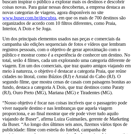
buscam inspirar o público a explorar mais os destinos e descobrir
coisas novas. Para guiar nessas descobertas, a empresa destaca as
novas categorias de viagens, agora disponíveis no site
www.buser.com.br/descubra
, em que os mais de 700 destinos são
organizados de acordo com 10 filtros diferentes, como Praia,
Interior, A Dois e Se Joga.
Um dos principais elementos usados nas peças e comerciais da
campanha são edições sequenciais de fotos e vídeos que lembram
registros pessoais, com o objetivo de gerar aproximação com o
público e mostrar como é a experiência de conhecer um destino. No
total, serão 4 filmes, cada um explorando uma categoria diferente de
viagem. Em um dos comerciais, que traz quatro amigos viajando em
meio à natureza, o objetivo é destacar a categoria Praia, que reúne
cidades no litoral, como Búzios (RJ) e Arraial do Cabo (RJ). O
segundo filme, que mostra cenas de casais com paisagens bonitas ao
fundo, destaca a categoria A Dois, que traz destinos como Paraty
(RJ), Ouro Preto (MG), Mariana (MG) e Tiradentes (MG).
“Nosso objetivo é focar nas coisas incríveis que o passageiro pode
viver naquele destino e nas lembranças que aquela viagem
proporciona, e ao final mostrar que ele pode viver tudo aquilo
viajando de Buser”, afirma Luiza Guimarães, gerente de Marketing
da Buser. “Ao longo dos últimos seis anos, fizemos vários tipos de
publicidade: filme com estrela do futebol, campanha de