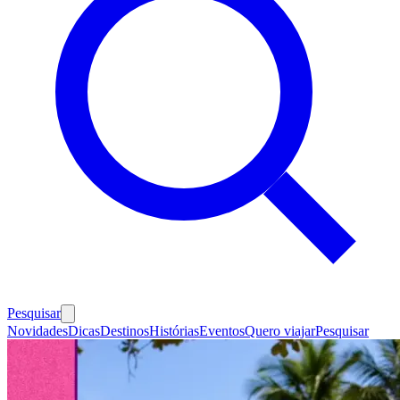
Pesquisar
Novidades
Dicas
Destinos
Histórias
Eventos
Quero viajar
Pesquisar