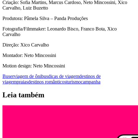
Criação: Sofia Martins, Marcus Cardoso, Neto Mincossini, Xico
Carvalho, Luiz Buzetto
Produtora: Pâmela Silva – Panda Produções
Fotografia/Filmmaker: Leonardo Bisco, Franco Bota, Xico
Carvalho
Direção: Xico Carvalho
Montador: Neto Mincossini
Motion design: Neto Mincossini
Buser
viagem de ônibus
dicas de viagem
destinos de
viagem
praias
destinos românticos
turismo
campanha
Leia também