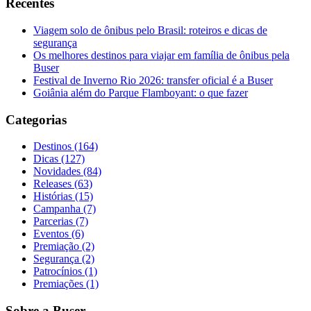
Recentes
Viagem solo de ônibus pelo Brasil: roteiros e dicas de
segurança
Os melhores destinos para viajar em família de ônibus pela
Buser
Festival de Inverno Rio 2026: transfer oficial é a Buser
Goiânia além do Parque Flamboyant: o que fazer
Categorias
Destinos (164)
Dicas (127)
Novidades (84)
Releases (63)
Histórias (15)
Campanha (7)
Parcerias (7)
Eventos (6)
Premiação (2)
Segurança (2)
Patrocínios (1)
Premiações (1)
Sobre a Buser