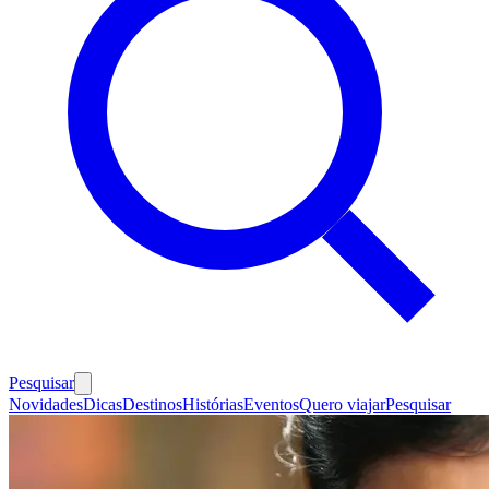
Pesquisar
Novidades
Dicas
Destinos
Histórias
Eventos
Quero viajar
Pesquisar