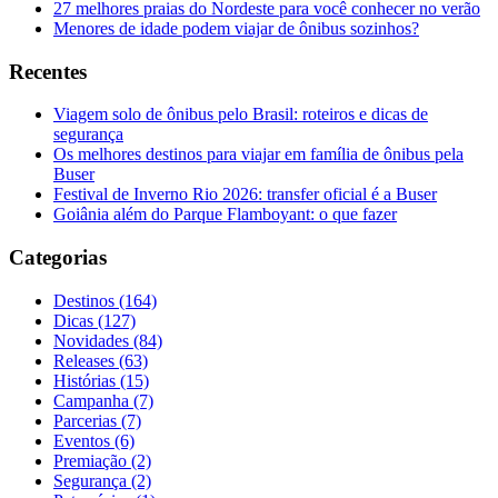
27 melhores praias do Nordeste para você conhecer no verão
Menores de idade podem viajar de ônibus sozinhos?
Recentes
Viagem solo de ônibus pelo Brasil: roteiros e dicas de
segurança
Os melhores destinos para viajar em família de ônibus pela
Buser
Festival de Inverno Rio 2026: transfer oficial é a Buser
Goiânia além do Parque Flamboyant: o que fazer
Categorias
Destinos (164)
Dicas (127)
Novidades (84)
Releases (63)
Histórias (15)
Campanha (7)
Parcerias (7)
Eventos (6)
Premiação (2)
Segurança (2)