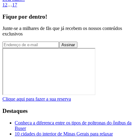
1
2
…
17
Fique por dentro!
Junte-se a milhares de fãs que já recebem os nossos conteúdos
exclusivos
Assinar
Clique aqui para fazer a sua reserva
Destaques
Conheça a diferença entre os tipos de poltronas do ônibus da
Buser
10 cidades do interior de Minas Gerais para relaxar