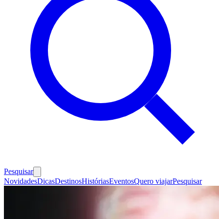
Pesquisar
Novidades
Dicas
Destinos
Histórias
Eventos
Quero viajar
Pesquisar