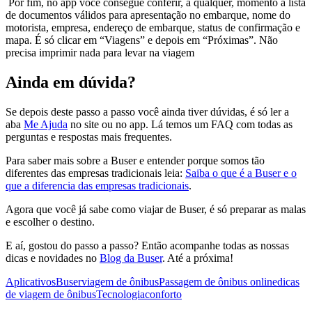
Por fim, no app você consegue conferir, a qualquer, momento a lista
de documentos válidos para apresentação no embarque, nome do
motorista, empresa, endereço de embarque, status de confirmação e
mapa. É só clicar em “Viagens” e depois em “Próximas”. Não
precisa imprimir nada para levar na viagem
Ainda em dúvida?
Se depois deste passo a passo você ainda tiver dúvidas, é só ler a
aba
Me Ajuda
no site ou no app. Lá temos um FAQ com todas as
perguntas e respostas mais frequentes.
Para saber mais sobre a Buser e entender porque somos tão
diferentes das empresas tradicionais leia:
Saiba o que é a Buser e o
que a diferencia das empresas tradicionais
.
Agora que você já sabe como viajar de Buser, é só preparar as malas
e escolher o destino.
E aí, gostou do passo a passo? Então acompanhe todas as nossas
dicas e novidades no
Blog da Buser
. Até a próxima!
Aplicativos
Buser
viagem de ônibus
Passagem de ônibus online
dicas
de viagem de ônibus
Tecnologia
conforto