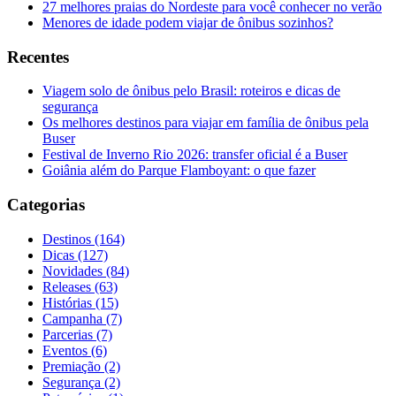
27 melhores praias do Nordeste para você conhecer no verão
Menores de idade podem viajar de ônibus sozinhos?
Recentes
Viagem solo de ônibus pelo Brasil: roteiros e dicas de
segurança
Os melhores destinos para viajar em família de ônibus pela
Buser
Festival de Inverno Rio 2026: transfer oficial é a Buser
Goiânia além do Parque Flamboyant: o que fazer
Categorias
Destinos (164)
Dicas (127)
Novidades (84)
Releases (63)
Histórias (15)
Campanha (7)
Parcerias (7)
Eventos (6)
Premiação (2)
Segurança (2)