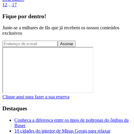
1
2
…
17
Fique por dentro!
Junte-se a milhares de fãs que já recebem os nossos conteúdos
exclusivos
Assinar
Clique aqui para fazer a sua reserva
Destaques
Conheça a diferença entre os tipos de poltronas do ônibus da
Buser
10 cidades do interior de Minas Gerais para relaxar