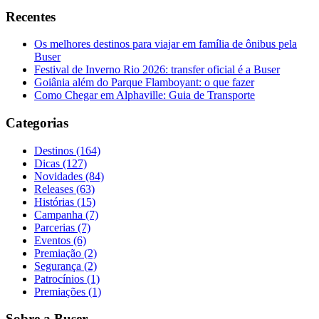
Recentes
Os melhores destinos para viajar em família de ônibus pela
Buser
Festival de Inverno Rio 2026: transfer oficial é a Buser
Goiânia além do Parque Flamboyant: o que fazer
Como Chegar em Alphaville: Guia de Transporte
Categorias
Destinos (164)
Dicas (127)
Novidades (84)
Releases (63)
Histórias (15)
Campanha (7)
Parcerias (7)
Eventos (6)
Premiação (2)
Segurança (2)
Patrocínios (1)
Premiações (1)
Sobre a Buser