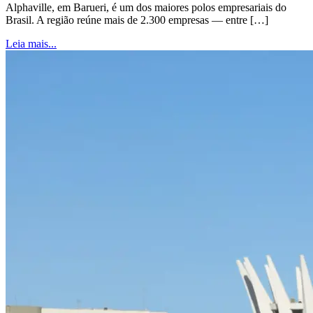
Alphaville, em Barueri, é um dos maiores polos empresariais do
Brasil. A região reúne mais de 2.300 empresas — entre […]
Leia mais...