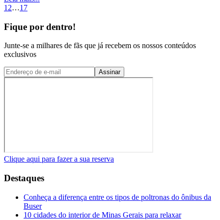
1
2
…
17
Fique por dentro!
Junte-se a milhares de fãs que já recebem os nossos conteúdos
exclusivos
Assinar
Clique aqui para fazer a sua reserva
Destaques
Conheça a diferença entre os tipos de poltronas do ônibus da
Buser
10 cidades do interior de Minas Gerais para relaxar