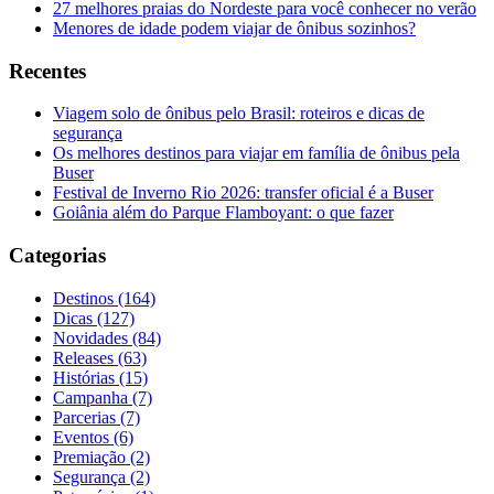
27 melhores praias do Nordeste para você conhecer no verão
Menores de idade podem viajar de ônibus sozinhos?
Recentes
Viagem solo de ônibus pelo Brasil: roteiros e dicas de
segurança
Os melhores destinos para viajar em família de ônibus pela
Buser
Festival de Inverno Rio 2026: transfer oficial é a Buser
Goiânia além do Parque Flamboyant: o que fazer
Categorias
Destinos (164)
Dicas (127)
Novidades (84)
Releases (63)
Histórias (15)
Campanha (7)
Parcerias (7)
Eventos (6)
Premiação (2)
Segurança (2)