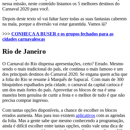
nessa missão, neste conteúdo listamos os 5 melhores destinos do
Carnaval 2020 para você.
Depois deste texto só vai faltar fazer todas as suas fantasias caberem
na mala, porque a diversão vai estar garantida. Vamos lá?
>>>
CONHEÇA A BUSER e os grupos fechados para as
cidades carnavalescas
Rio de Janeiro
O Carnaval do Rio dispensa apresentações, certo? Errado. Mesmo
sendo o mais tradicional do país, ele continua o mais famoso e um
dos principais destinos do Carnaval 2020. Se engana quem acha que
a folia do Rio se resume à Marquês de Sapucaí. Com mais de 300
bloquinhos espalhados pela cidade, o carnaval da capital carioca é
um dos mais fortes do país. Aproveitar os blocos de rua é uma
maneira bem genuína de curtir a festa e o melhor de tudo é que não
precisa comprar ingresso.
Com tantas opções disponíveis, a chance de escolher os blocos
errados aumenta. Mas para isso existem
aplicativos
com as agendas
da folia. Mas a gente sabe que mesmo conhecendo a programação,
ainda é difícil escolher entre tantas opções, então vale uma dica de