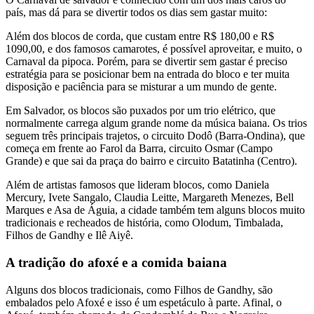
país, mas dá para se divertir todos os dias sem gastar muito:
Além dos blocos de corda, que custam entre R$ 180,00 e R$
1090,00, e dos famosos camarotes, é possível aproveitar, e muito, o
Carnaval da pipoca. Porém, para se divertir sem gastar é preciso
estratégia para se posicionar bem na entrada do bloco e ter muita
disposição e paciência para se misturar a um mundo de gente.
Em Salvador, os blocos são puxados por um trio elétrico, que
normalmente carrega algum grande nome da música baiana. Os trios
seguem três principais trajetos, o circuito Dodô (Barra-Ondina), que
começa em frente ao Farol da Barra, circuito Osmar (Campo
Grande) e que sai da praça do bairro e circuito Batatinha (Centro).
Além de artistas famosos que lideram blocos, como Daniela
Mercury, Ivete Sangalo, Claudia Leitte, Margareth Menezes, Bell
Marques e Asa de Águia, a cidade também tem alguns blocos muito
tradicionais e recheados de história, como Olodum, Timbalada,
Filhos de Gandhy e Ilê Aiyê.
A tradição do afoxé e a comida baiana
Alguns dos blocos tradicionais, como Filhos de Gandhy, são
embalados pelo Afoxé e isso é um espetáculo à parte. Afinal, o