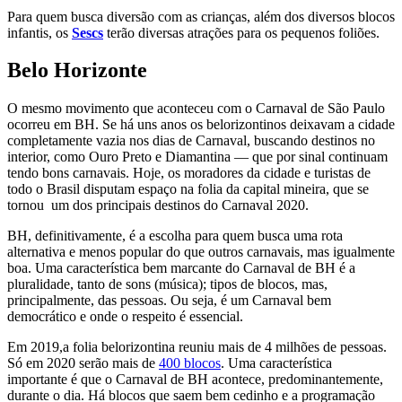
Para quem busca diversão com as crianças, além dos diversos blocos
infantis, os
Sescs
terão diversas atrações para os pequenos foliões.
Belo Horizonte
O mesmo movimento que aconteceu com o Carnaval de São Paulo
ocorreu em BH. Se há uns anos os belorizontinos deixavam a cidade
completamente vazia nos dias de Carnaval, buscando destinos no
interior, como Ouro Preto e Diamantina — que por sinal continuam
tendo bons carnavais. Hoje, os moradores da cidade e turistas de
todo o Brasil disputam espaço na folia da capital mineira, que se
tornou um dos principais destinos do Carnaval 2020.
BH, definitivamente, é a escolha para quem busca uma rota
alternativa e menos popular do que outros carnavais, mas igualmente
boa. Uma característica bem marcante do Carnaval de BH é a
pluralidade, tanto de sons (música); tipos de blocos, mas,
principalmente, das pessoas. Ou seja, é um Carnaval bem
democrático e onde o respeito é essencial.
Em 2019,a folia belorizontina reuniu mais de 4 milhões de pessoas.
Só em 2020 serão mais de
400 blocos
. Uma característica
importante é que o Carnaval de BH acontece, predominantemente,
durante o dia. Há blocos que saem bem cedinho e a programação