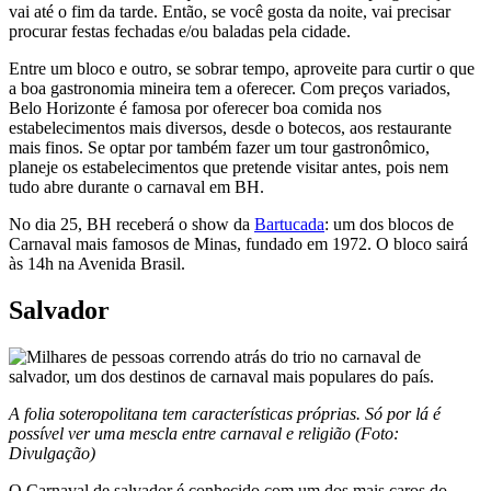
vai até o fim da tarde. Então, se você gosta da noite, vai precisar
procurar festas fechadas e/ou baladas pela cidade.
Entre um bloco e outro, se sobrar tempo, aproveite para curtir o que
a boa gastronomia mineira tem a oferecer. Com preços variados,
Belo Horizonte é famosa por oferecer boa comida nos
estabelecimentos mais diversos, desde o botecos, aos restaurante
mais finos. Se optar por também fazer um tour gastronômico,
planeje os estabelecimentos que pretende visitar antes, pois nem
tudo abre durante o carnaval em BH.
No dia 25, BH receberá o show da
Bartucada
: um dos blocos de
Carnaval mais famosos de Minas, fundado em 1972. O bloco sairá
às 14h na Avenida Brasil.
Salvador
A folia soteropolitana tem características próprias. Só por lá é
possível ver uma mescla entre carnaval e religião (Foto:
Divulgação)
O Carnaval de salvador é conhecido com um dos mais caros do