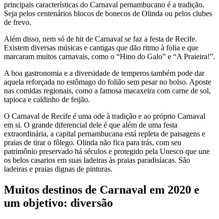
principais características do Carnaval pernambucano é a tradição.
Seja pelos centenários blocos de bonecos de Olinda ou pelos clubes
de frevo.
Além disso, nem só de hit de Carnaval se faz a festa de Recife.
Existem diversas músicas e cantigas que dão ritmo à folia e que
marcaram muitos carnavais, como o “Hino do Galo” e “A Praieira!”.
A boa gastronomia e a diversidade de temperos também pode dar
aquela reforçada no estômago do folião sem pesar no bolso. Aposte
nas comidas regionais, como a famosa macaxeira com carne de sol,
tapioca e caldinho de feijão.
O Carnaval de Recife é uma ode à tradição e ao próprio Carnaval
em si. O grande diferencial dele é que além de uma festa
extraordinária, a capital pernambucana está repleta de paisagens e
praias de tirar o fôlego. Olinda não fica para trás, com seu
patrimônio preservado há séculos e protegido pela Unesco que une
os belos casarios em suas ladeiras às praias paradisíacas. São
ladeiras e praias dignas de pinturas.
Muitos destinos de Carnaval em 2020 e
um objetivo: diversão