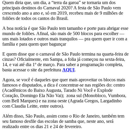
Quem diria que, um dia, a “terra da garoa” se tornaria um dos
principais destinos do Carnaval 2020? A festa de São Paulo vem
crescendo ano a ano e, só em 2019, recebeu mais de 9 milhões de
foliões de todos os cantos do Brasil.
A boa notícia é que São Paulo tem tamanho e porte para abrigar esse
mundo de foliões. Afinal, são mais de 500 blocos para escolher —
uns mais lotados e outros mais tranquilos — pra quem quer ir com a
família e para quem quer bagunçar
E quem disse que o carnaval de São Paulo termina na quarta-feira de
cinzas? Oficialmente, em Sampa, a folia já começou na sexta-feira,
14, e vai até dia 1º de março. Para saber a programação completa,
basta acessar o site da prefeitura
AQUI
.
Agora, se você é daqueles que quer mais aproveitar os blocos mais
famosos e disputados, a dica é concentrar-se nas regiões do: centro
(Acadêmicos do Baixo Augusta, Tarado Ni Você e Explode
Coração, Domingo Ela Não Vai); zona sul (Monobloco, Vumbora,
com Bell Marques) e na zona oeste (Agrada Gregos, Largadinho
com Claudia Leitte, entre outros).
Além disso, São Paulo, assim como o Rio de Janeiro, também tem
seu famoso desfile das escolas de samba que, neste ano, será
realizado entre os dias 21 e 24 de fevereiro.