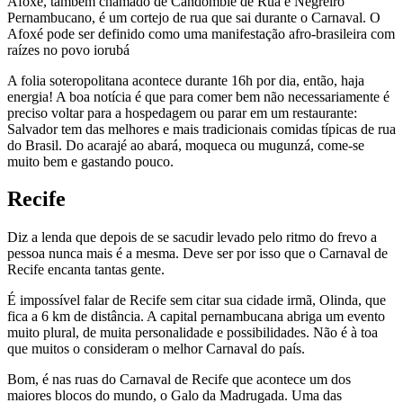
Afoxé, também chamado de Candomblé de Rua e Negreiro
Pernambucano, é um cortejo de rua que sai durante o Carnaval. O
Afoxé pode ser definido como uma manifestação afro-brasileira com
raízes no povo iorubá
A folia soteropolitana acontece durante 16h por dia, então, haja
energia! A boa notícia é que para comer bem não necessariamente é
preciso voltar para a hospedagem ou parar em um restaurante:
Salvador tem das melhores e mais tradicionais comidas típicas de rua
do Brasil. Do acarajé ao abará, moqueca ou mugunzá, come-se
muito bem e gastando pouco.
Recife
Diz a lenda que depois de se sacudir levado pelo ritmo do frevo a
pessoa nunca mais é a mesma. Deve ser por isso que o Carnaval de
Recife encanta tantas gente.
É impossível falar de Recife sem citar sua cidade irmã, Olinda, que
fica a 6 km de distância. A capital pernambucana abriga um evento
muito plural, de muita personalidade e possibilidades. Não é à toa
que muitos o consideram o melhor Carnaval do país.
Bom, é nas ruas do Carnaval de Recife que acontece um dos
maiores blocos do mundo, o Galo da Madrugada. Uma das