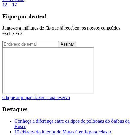
1
2
…
17
Fique por dentro!
Junte-se a milhares de fãs que já recebem os nossos conteúdos
exclusivos
Assinar
Clique aqui para fazer a sua reserva
Destaques
Conheça a diferença entre os tipos de poltronas do ônibus da
Buser
10 cidades do interior de Minas Gerais para relaxar