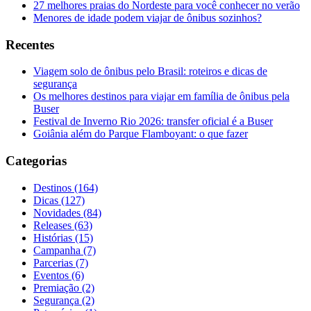
27 melhores praias do Nordeste para você conhecer no verão
Menores de idade podem viajar de ônibus sozinhos?
Recentes
Viagem solo de ônibus pelo Brasil: roteiros e dicas de
segurança
Os melhores destinos para viajar em família de ônibus pela
Buser
Festival de Inverno Rio 2026: transfer oficial é a Buser
Goiânia além do Parque Flamboyant: o que fazer
Categorias
Destinos (164)
Dicas (127)
Novidades (84)
Releases (63)
Histórias (15)
Campanha (7)
Parcerias (7)
Eventos (6)
Premiação (2)
Segurança (2)