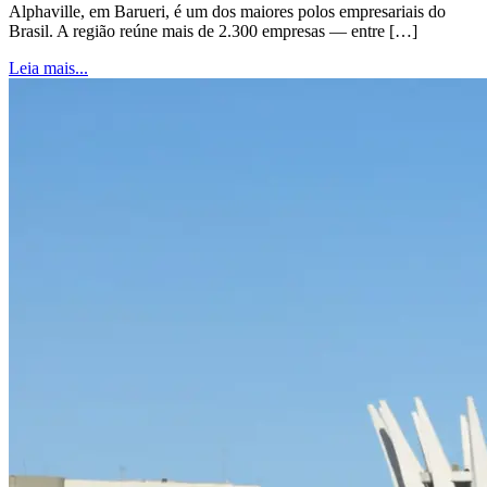
Alphaville, em Barueri, é um dos maiores polos empresariais do
Brasil. A região reúne mais de 2.300 empresas — entre […]
Leia mais...