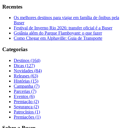
Recentes
Os melhores destinos para viajar em família de ônibus pela
Buser
Festival de Inverno Rio 2026: transfer oficial é a Buser
Goiânia além do Parque Flamboyant: o que fazer
Como Chegar em Alphaville: Guia de Transporte
Categorias
Destinos (164)
Dicas (127)
Novidades (84)
Releases (63)
Histórias (15)
Campanha (7)
Parcerias (7)
Eventos (6)
Premiação (2)
Segurança (2)
Patrocínios (1)
Premiações (1)
Sobre a Buser