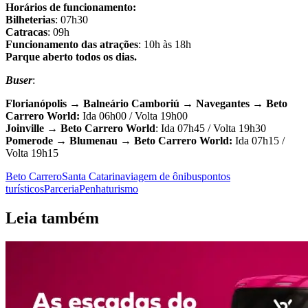
Horários de funcionamento:
Bilheterias
: 07h30
Catracas
: 09h
Funcionamento das atrações
: 10h às 18h
Parque aberto todos os dias.
Buser
:
Florianópolis → Balneário Camboriú → Navegantes → Beto
Carrero World:
Ida 06h00 / Volta 19h00
Joinville → Beto Carrero World
: Ida 07h45 / Volta 19h30
Pomerode → Blumenau → Beto Carrero World:
Ida 07h15 /
Volta 19h15
Beto Carrero
Santa Catarina
viagem de ônibus
pontos
turísticos
Parceria
Penha
turismo
Leia também