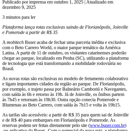
Publicado por imprensa em outubro 1, 2025 | Atualizado em
dezembro 9, 2025
3 minutos para ler
Plataforma lança rotas exclusivas saindo de Florianópolis, Joinville
e Pomerode a partir de R$ 35
A
mobitech
Buser acaba de fechar uma parceria inédita e exclusiva
com o Beto Carrero World, o maior parque temático da América
Latina. A partir de 11 de outubro, os visitantes catarinenses poderão
chegar ao parque, localizado em Penha (SC), utilizando a plataforma
de tecnologia que está transformando a mobilidade rodoviária no
Brasil.
As novas rotas são exclusivas no modelo de fretamento colaborativo
e ligam importantes cidades da região ao parque. De Florianópolis,
por exemplo, o trajeto passa por Balneário Camboriú e Navegantes,
com saída às 6h e retorno às 19h. Já de Joinville, os ônibus partem
às 7h45 e retornam às 19h30. Outra opção conecta Pomerode e
Blumenau ao Beto Carrero, com saída às 7h15 e volta às 19h15.
As tarifas são acessíveis: a partir de R$ 35 para quem sai de Joinville
e de R$ 40 para embarques em Florianópolis e Pomerode. As
reservas podem ser feitas diretamente pelo site (
www.buser.com.br
)
ou aplicativo da Buser. Com o potencial da nova rota, a plataforma