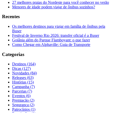
27 melhores praias do Nordeste para você conhecer no verão
Menores de idade podem viajar de ônibus sozinhos?
Recentes
Os melhores destinos para viajar em família de ônibus pela
Buser
Festival de Inverno Rio 2026: transfer oficial é a Buser
Goiânia além do Parque Flamboyant: o que fazer
Como Chegar em Alphaville: Guia de Transporte
Categorias
Destinos (164)
Dicas (127)
Novidades (84)
Releases (63)
Histórias (15)
Campanha (7)
Parcerias (7)
Eventos (6)
Premiação (2)
Segurança (2)
Patrocínios (1)