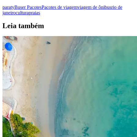
paraty
Buser Pacotes
Pacotes de viagem
viagem de ônibus
rio de
janeiro
cultura
praias
Leia também