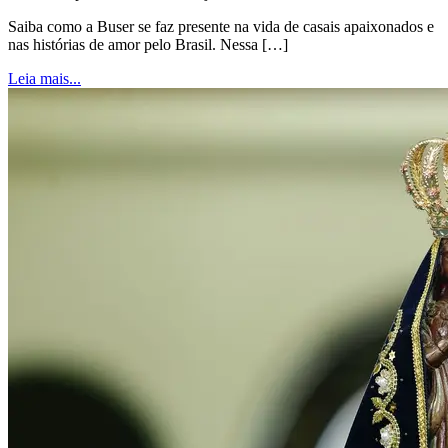
Saiba como a Buser se faz presente na vida de casais apaixonados e
nas histórias de amor pelo Brasil. Nessa […]
Leia mais...