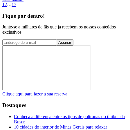
1
2
…
17
Fique por dentro!
Junte-se a milhares de fãs que já recebem os nossos conteúdos
exclusivos
Assinar
Clique aqui para fazer a sua reserva
Destaques
Conheça a diferença entre os tipos de poltronas do ônibus da
Buser
10 cidades do interior de Minas Gerais para relaxar