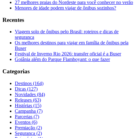
27 melhores praias do Nordeste para você conhecer no verão
Menores de idade podem viajar de ônibus sozinhos?
Recentes
Viagem solo de ônibus pelo Brasil: roteiros e dicas de
segurança
Os melhores destinos para viajar em família de ônibus pela
Buser
Festival de Inverno Rio 2026: transfer oficial é a Buser
Goiânia além do Parque Flamboyant: o que fazer
Categorias
Destinos (164)
Dicas (127)
Novidades (84)
Releases (63)
Histórias (15)
Campanha (7)
Parcerias (7)
Eventos (6)
Premiação (2)
Segurança (2)