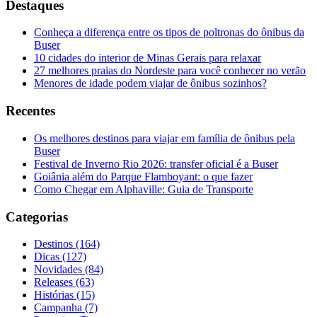
Destaques
Conheça a diferença entre os tipos de poltronas do ônibus da
Buser
10 cidades do interior de Minas Gerais para relaxar
27 melhores praias do Nordeste para você conhecer no verão
Menores de idade podem viajar de ônibus sozinhos?
Recentes
Os melhores destinos para viajar em família de ônibus pela
Buser
Festival de Inverno Rio 2026: transfer oficial é a Buser
Goiânia além do Parque Flamboyant: o que fazer
Como Chegar em Alphaville: Guia de Transporte
Categorias
Destinos (164)
Dicas (127)
Novidades (84)
Releases (63)
Histórias (15)
Campanha (7)