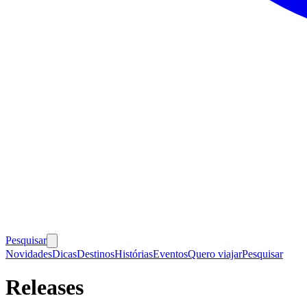
Pesquisar
Novidades
Dicas
Destinos
Histórias
Eventos
Quero viajar
Pesquisar
Releases